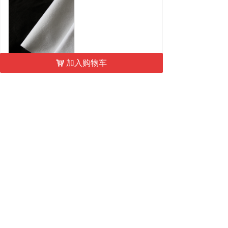
낀
뀵
ꄒ
넙
加入购物车
낙
首页
产品
案例
加盟
250g丙纶土工布
上一页
1
/
2
下一页