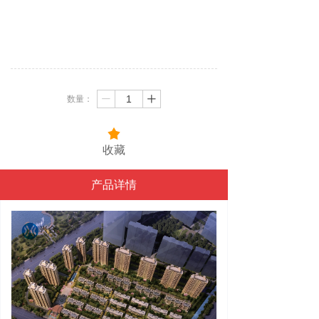
数量：
ꄷ
ꄸ
끄
收藏
产品详情