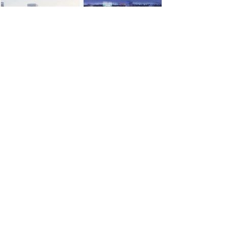
北京城市副中心交通枢纽站
苏州湾水秀天地
山西运城鼎鑫华府
河北保定雄安新区容东片区
上一页
1
/
5
下一页